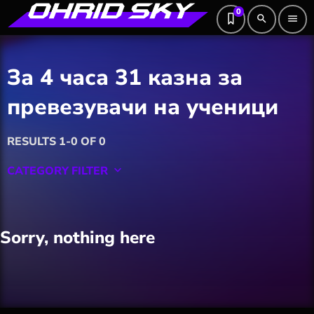
0
search
menu
За 4 часа 31 казна за
превезувачи на ученици
RESULTS 1-0 OF 0
CATEGORY FILTER
keyboard_arrow_down
Featured
Sorry, nothing here
Hobby
Software