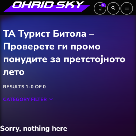
0
search
menu
ТА Турист Битола –
Проверете ги промо
понудите за претстојното
лето
RESULTS 1-0 OF 0
CATEGORY FILTER
keyboard_arrow_down
Featured
Sorry, nothing here
Hobby