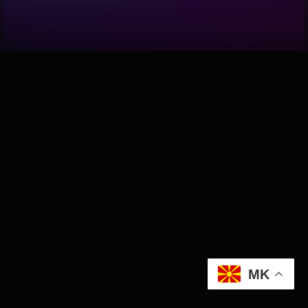
Software
Wellness
АвтоКлуб
Балкан
Бизнис
Домашни Миленици
Досие
MK
Екологија