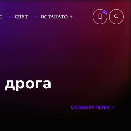
0
Е
СВЕТ
ОСТАНАТО
search
 дрога
CATEGORY FILTER
keyboard_arrow_down
Featured