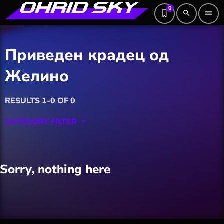
0
search
menu
Приведен крадец од
Желино
RESULTS 1-0 OF 0
CATEGORY FILTER
keyboard_arrow_down
Featured
Sorry, nothing here
Hobby
Software