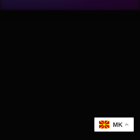
Wellness
АвтоКлуб
Балкан
Бизнис
Домашни Миленици
Досие
Екологија
MK
Економија