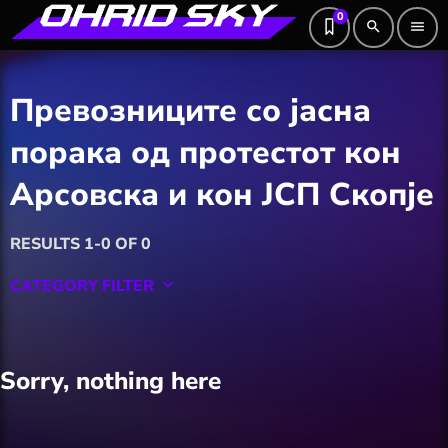
0
search
menu
Превозниците со јасна
порака од протестот кон
Арсовска и кон ЈСП Скопје
RESULTS 1-0 OF 0
CATEGORY FILTER
keyboard_arrow_down
Featured
Sorry, nothing here
Hobby
Software