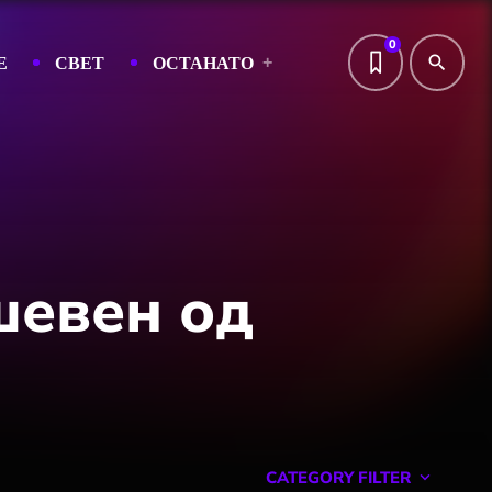
0
Е
СВЕТ
ОСТАНАТО
search
шевен од
CATEGORY FILTER
keyboard_arrow_down