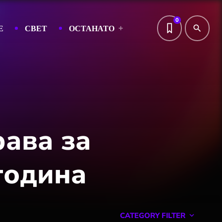
0
Е
СВЕТ
ОСТАНАТО
search
ава за
година
CATEGORY FILTER
keyboard_arrow_down