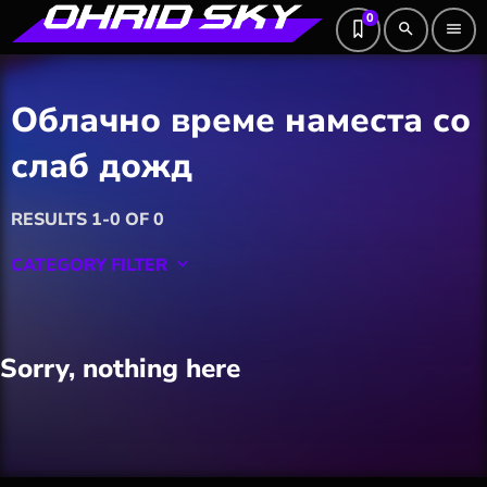
0
search
menu
Облачно време наместа со
слаб дожд
RESULTS 1-0 OF 0
CATEGORY FILTER
keyboard_arrow_down
Featured
Sorry, nothing here
Hobby
Software