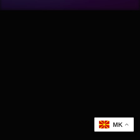
Wellness
АвтоКлуб
Балкан
Бизнис
Домашни Миленици
Досие
Екологија
MK
Економија