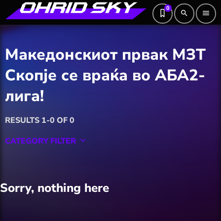
0
search
menu
Македонскиот првак МЗТ
Скопје се враќа во АБА2-
лига!
RESULTS 1-0 OF 0
CATEGORY FILTER
keyboard_arrow_down
Featured
Sorry, nothing here
Hobby
Software