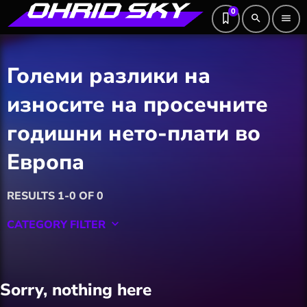
0
search
menu
Големи разлики на
износите на просечните
годишни нето-плати во
Европа
RESULTS 1-0 OF 0
CATEGORY FILTER
keyboard_arrow_down
Featured
Sorry, nothing here
Hobby