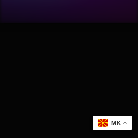
Software
Wellness
АвтоКлуб
Балкан
Бизнис
Домашни Миленици
Досие
MK
Екологија