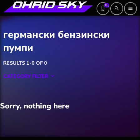
0
search
menu
германски бензински
пумпи
RESULTS 1-0 OF 0
CATEGORY FILTER
keyboard_arrow_down
Featured
Sorry, nothing here
Hobby
Software