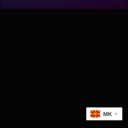
Wellness
АвтоКлуб
Балкан
Бизнис
Домашни Миленици
Досие
Екологија
MK
Економија