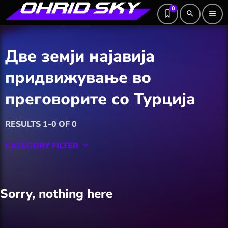
0
search
menu
Две земји најавија
придвижување во
преговорите со Турција
RESULTS 1-0 OF 0
CATEGORY FILTER
keyboard_arrow_down
Featured
Sorry, nothing here
Hobby
Software