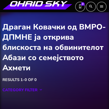
0
search
menu
Драган Ковачки од ВМРО-
ДПМНЕ ја открива
блискоста на обвинителот
Абази со семејството
Ахмети
RESULTS 1-0 OF 0
CATEGORY FILTER
keyboard_arrow_down
Featured