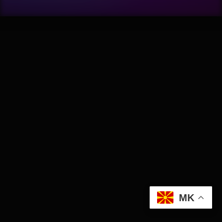
Wellness
АвтоКлуб
Балкан
Бизнис
Домашни Миленици
Досие
Екологија
MK
Економија