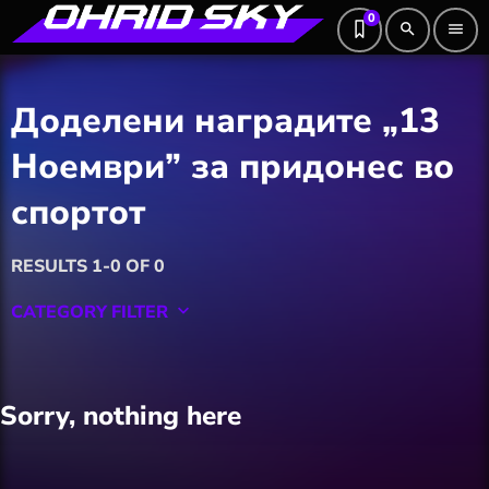
0
search
menu
Доделени наградите „13
Ноември” за придонес во
спортот
RESULTS 1-0 OF 0
CATEGORY FILTER
keyboard_arrow_down
Featured
Sorry, nothing here
Hobby
Software