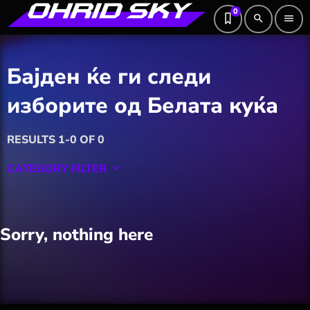
0
search
menu
Бајден ќе ги следи
изборите од Белата куќа
RESULTS 1-0 OF 0
CATEGORY FILTER
keyboard_arrow_down
Featured
Sorry, nothing here
Hobby
Software