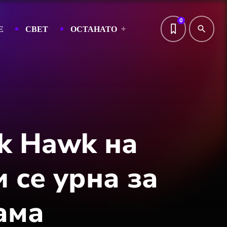
0
Е
СВЕТ
ОСТАНАТО
search
k Hawk на
 се урна за
ама